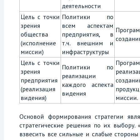
деятельности
Цель с точки
Политики по
зрения
всем аспектам
Програ
общества
предприятия, в
создани
(исполнение
т.ч. внешним и
миссии)
инфраструктуры
Цель с точки
Програ
Политики по
зрения
реализ
реализации
предприятия
создан
каждого аспекта
(реализация
продукц
видения
видения)
миссии.
Основой формирования стратегии явл
стратегические решения по их выбору.
взвесить все сильные и слабые сторон