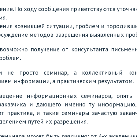
щение. По ходу сообщения приветствуются уточн
ия.
ения возникшей ситуации, проблем и породивши
бсуждение методов разрешения выявленных про
возможно получение от консультанта письмен
роблем.
м не просто семинар, а коллективный кон
ием информации, а практическим результатом.
едение информационных семинаров, опять ж
заказчика и дающего именно ту информацию,
ет практика, и такие семинары зачастую зака
делением путей их разрешения.
еминара может быть различно: от 4-х академиче