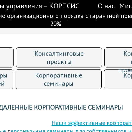
ы управления – КОРПСИС
О нас
Мис
ние организационного порядка с гарантией по
20%
Консалтинговые
Ко
проекты
прое
ары
Корпоративные
Ко
ей
семинары
ДАЛЕННЫЕ КОРПОРАТИВНЫЕ СЕМИНАРЫ
Наши эффективные
к
орпорат
ные
п
ерсональные семинары для собственников и