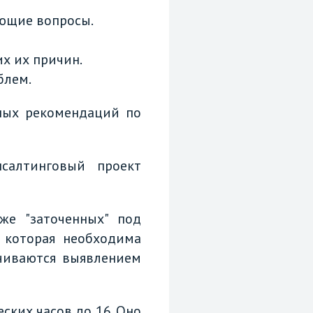
яющие вопросы.
х их причин.
блем.
ных рекомендаций по
салтинговый проект
е "заточенных" под
 которая необходима
нчиваются выявлением
ских часов до 16. Оно